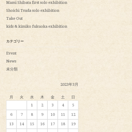
Mami Shibata first solo exhibition
Shoichi Tsuda solo exhibition
Take Out
kids & kimiko fukuoka exhibition
カテゴリー
Event
News
未分類
2023年3月
月
火
水
木
金
土
日
1
2
3
4
5
6
7
8
9
10
11
12
13
14
15
16
17
18
19