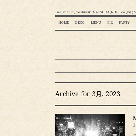
Designed by Yoshiyuki MATSUDA(NULL co.,ltd.)
HOME
DECO
MENU
PIE
PARTY
Archive for 3月, 2023
M